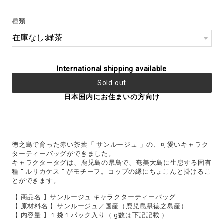
種類
International shipping available
Sold out
日本国内にお住まいの方向け
徳之島で育った赤い茶葉「 サンルージュ 」の、可愛いキャラク
ターティーバッグができました。
キャラクタータグは、鹿児島の県鳥で、奄美大島に生息する固有
種 “ ルリカケス ” がモチーフ。コップの縁にちょこんと掛けるこ
とができます。
【 商品名 】サンルージュ キャラクターティーバッグ
【 原材料名 】サンルージュ／国産（鹿児島県徳之島産）
【 内容量 】１袋１パック入り（ g数は下記記載 ）