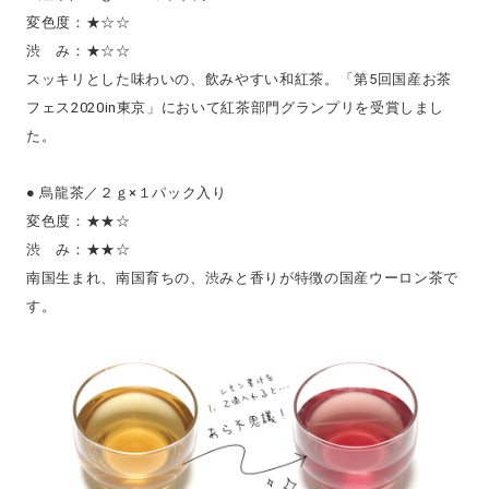
変色度：★☆☆
渋 み：★☆☆
スッキリとした味わいの、飲みやすい和紅茶。「第5回国産お茶
フェス2020in東京」において紅茶部門グランプリを受賞しまし
た。
● 烏龍茶／２ｇ×１パック入り
変色度：★★☆
渋 み：★★☆
南国生まれ、南国育ちの、渋みと香りが特徴の国産ウーロン茶で
す。